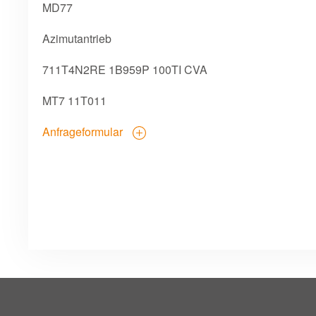
MD77
Azimutantrieb
711T4N2RE 1B959P 100TI CVA
MT7 11T011
Anfrageformular