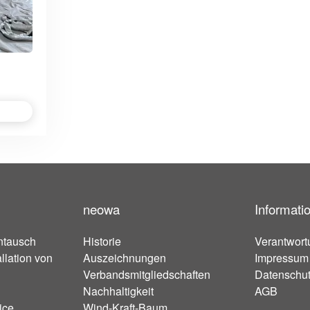
neowa
Informati
ntausch
Historie
Verantwort
llation von
Auszeichnungen
Impressum
Verbandsmitgliedschaften
Datenschu
Nachhaltigkeit
AGB
ice
Wind-Kraft-Baum