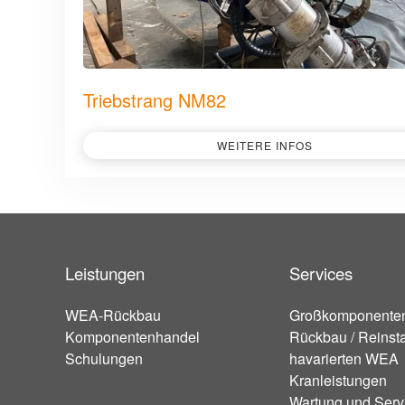
Triebstrang NM82
WEITERE INFOS
Leistungen
Services
WEA-Rückbau
Großkomponente
Komponentenhandel
Rückbau / Reinsta
Schulungen
havarierten WEA
Kranleistungen
Wartung und Serv