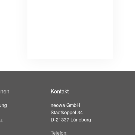
onen
Kontakt
ung
neowa GmbH
Stadtkoppel 34
tz
D-21337 Lüneburg
Telefon: